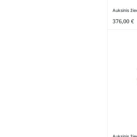
Auksinis ži
376,00
€
Auksinis ži