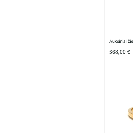
Auksiniai ži
568,00
€