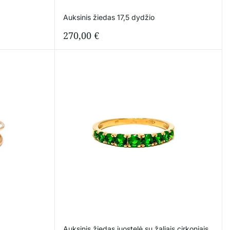
Auksinis žiedas 17,5 dydžio
270,00
€
Auksinis žiedas juostelė su žaliais cirkoniais