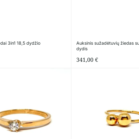
edai 3in1 18,5 dydžio
Auksinis sužadėtuvių žiedas su
dydis
341,00
€