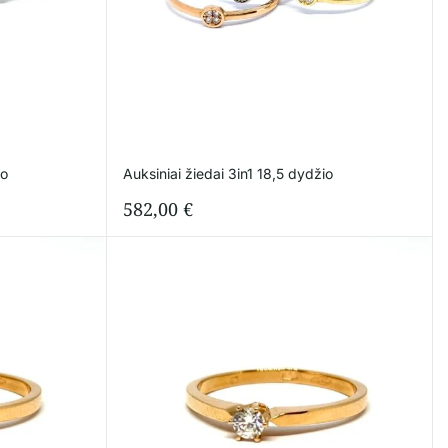
io
Auksiniai žiedai 3in1 18,5 dydžio
582,00
€