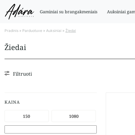
Gaminiai su brangakmeniais
Auksiniai gam
Pradinis
»
Parduotuve
»
Auksiniai
»
Žiedai
Žiedai
Filtruoti
KAINA