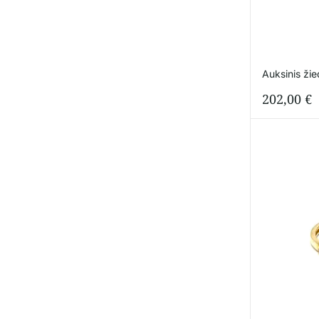
Auksinis ži
202,00
€