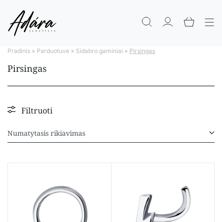
Pradinis
»
Parduotuve
»
Sidabro gaminiai
»
Pirsingas
Pirsingas
Filtruoti