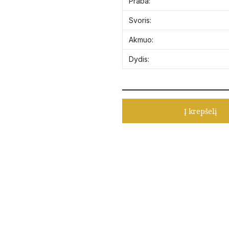
Praba:
Svoris:
Akmuo:
Dydis:
Į krepšelį