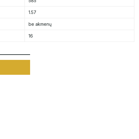
585
1.57
be akmenų
16