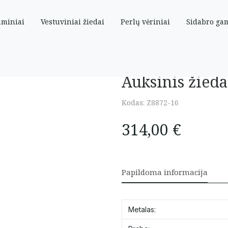
aminiai
Vestuviniai žiedai
Perlų vėriniai
Sidabro ga
Auksinis žieda
Kodas:
Z8872-16
314,00
€
Papildoma informacija
Metalas: