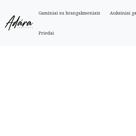
Gaminiai su brangakmeniais
Auksiniai g
Pradinis
»
Parduotuve
»
Auksiniai
»
Auksinis žiedas „Savaitėlė” 16 dydis
Priedai