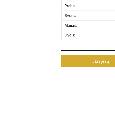
Praba:
Svoris:
Akmuo:
Dydis:
Į krepšelį