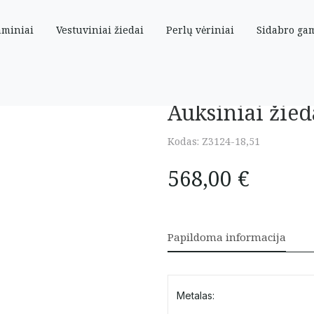
aminiai
Vestuviniai žiedai
Perlų vėriniai
Sidabro ga
Auksiniai žied
Kodas:
Z3124-18,51
568,00
€
Papildoma informacija
Metalas: