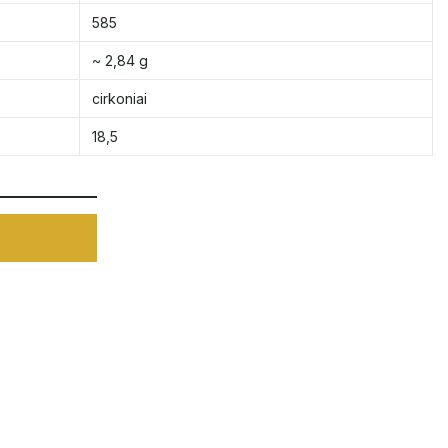
585
~ 2,84 g
cirkoniai
18,5