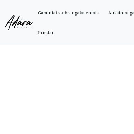
Gaminiai su brangakmeniais
Auksiniai g
Pradinis
»
Parduotuve
»
Auksiniai
»
Auksiniai žiedai 3in1 18,5 dydžio
Priedai