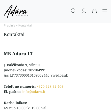
Pradinis
»
Kontaktai
Kontaktai
MB Adara LT
J. Balčikonio 9, Vilnius
Įmonės kodas: 305184991
A/s LT737300010159062446 Swedbank
Telefono numeris:
+370 628 92 403
El. paštas:
info@adara.lt
Darbo laikas:
I-V nuo 10:00 iki 19:00 val.