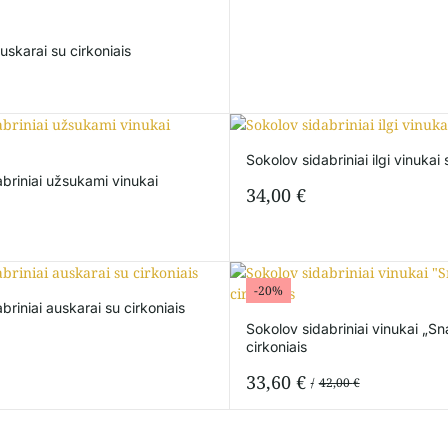
auskarai su cirkoniais
Sokolov sidabriniai ilgi vinukai
briniai užsukami vinukai
34,00
€
-20%
briniai auskarai su cirkoniais
Sokolov sidabriniai vinukai „Sn
cirkoniais
33,60
€
42,00
€
Original
Current
price
price
was:
is: