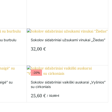
 su burbulu
Sokolov sidabriniai užsukami vinukai „Žiedas”
32,00
€
-20%
aigė” su
Sokolov sidabriniai vaikiški auskarai „Vyšnios”
su cirkoniais
25,60
€
32,00
€
Original
Current
price
price
was:
is: