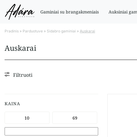
Gaminiai su brangakmeniais
Auksiniai gam
Pradinis
»
Parduotuve
»
Sidabro gaminiai
»
Auskarai
Auskarai
Filtruoti
KAINA