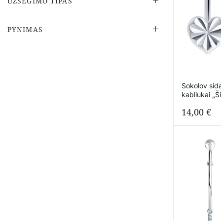
UŽSEGIMO TIPAS
PYNIMAS
Sokolov sida
kabliukai „Š
14,00
€