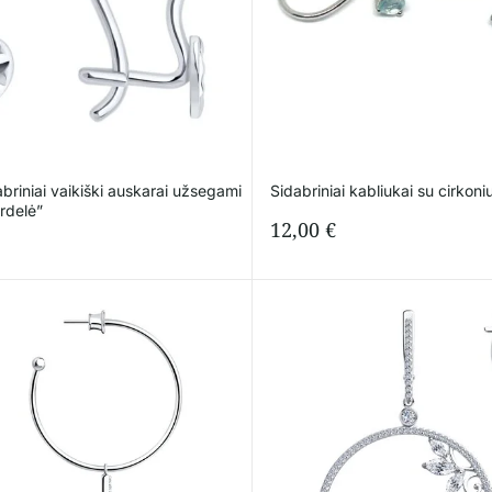
briniai vaikiški auskarai užsegami
Sidabriniai kabliukai su cirkoni
irdelė”
12,00
€