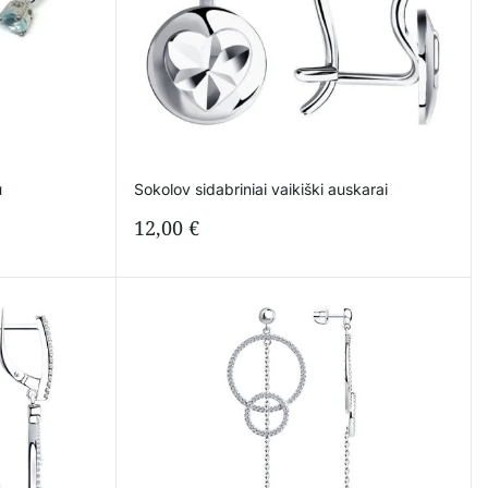
u
Sokolov sidabriniai vaikiški auskarai
12,00
€