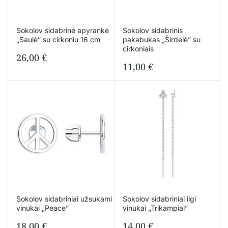
Sokolov sidabrinė apyrankė
Sokolov sidabrinis
„Saulė” su cirkoniu 16 cm
pakabukas „Širdelė” su
cirkoniais
26,00
€
11,00
€
Sokolov sidabriniai užsukami
Sokolov sidabriniai ilgi
vinukai „Peace”
vinukai „Trikampiai”
18,00
€
14,00
€