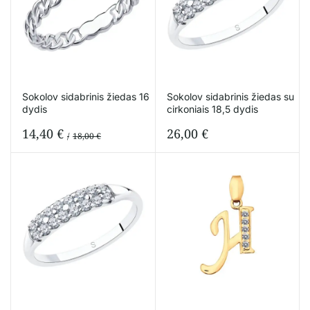
Sokolov sidabrinis žiedas 16
Sokolov sidabrinis žiedas su
dydis
cirkoniais 18,5 dydis
14,40
€
26,00
€
18,00
€
Original
Current
price
price
was:
is:
18,00 €.
14,40 €.