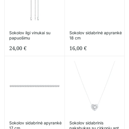
Sokolov ilgi vinukai su
Sokolov sidabrinė apyrankė
papuošimu
18 cm
24,00
€
16,00
€
Sokolov sidabrinė apyrankė
Sokolov sidabrinis
17 cm
pakabukas su cirkoniu ant