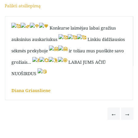
Palikti atsiliepimą
Konkurse laimėjau labai gražius
auksinius auskariukus
Linkiu didžiausios
sėkmės prekyboje
ir toliau mus puoškite savo
grožiais…
LABAI JUMS AČIŪ
NUOŠIRDUS
Diana Griausliene