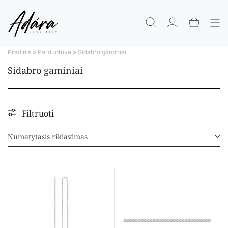
Pradinis
»
Parduotuve
»
Sidabro gaminiai
Sidabro gaminiai
Filtruoti