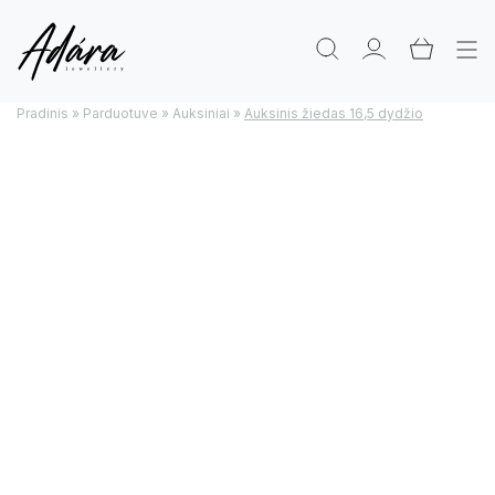
Pradinis
»
Parduotuve
»
Auksiniai
»
Auksinis žiedas 16,5 dydžio