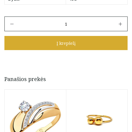
produkto
kiekis:
Auksinis
žiedas
Į krepšelį
16,5
dydžio
Panašios prekės