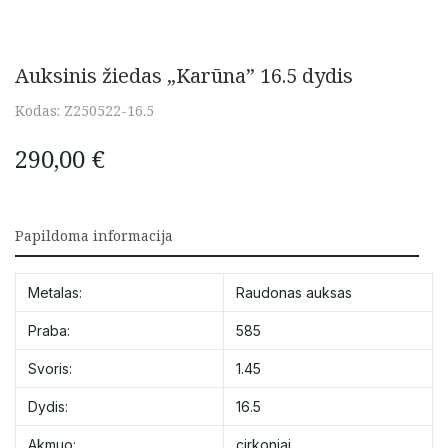
Auksinis žiedas „Karūna” 16.5 dydis
Kodas:
Z250522-16.5
290,00
€
Papildoma informacija
Metalas:
Raudonas auksas
Praba:
585
Svoris:
1.45
Dydis:
16.5
Akmuo:
cirkoniai