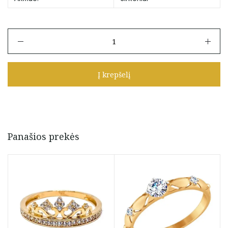
produkto
kiekis:
Auksinis
žiedas
Į krepšelį
"Karūna"
16.5
dydis
Panašios prekės