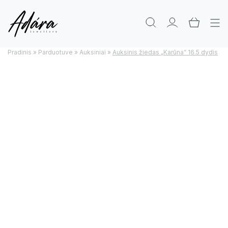
Pradinis
»
Parduotuve
»
Auksiniai
»
Auksinis žiedas „Karūna” 16.5 dydis