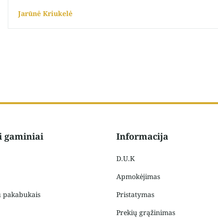
Jarūnė Kriukelė
i gaminiai
Informacija
D.U.K
Apmokėjimas
u pakabukais
Pristatymas
Prekių grąžinimas