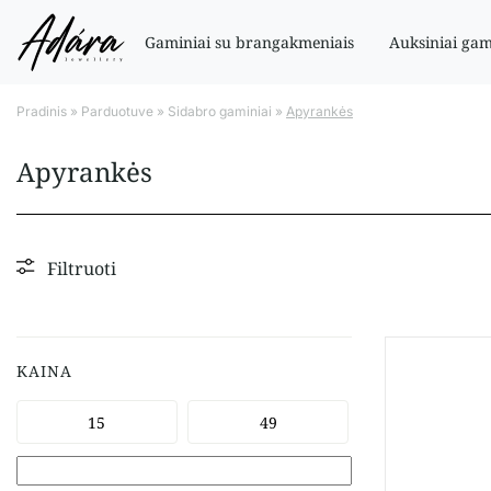
Gaminiai su brangakmeniais
Auksiniai gam
Pradinis
»
Parduotuve
»
Sidabro gaminiai
»
Apyrankės
Apyrankės
Filtruoti
KAINA