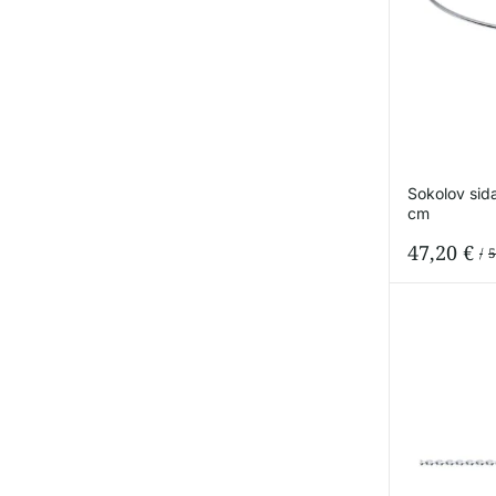
Sokolov sida
cm
47,20
€
5
Or
Cu
pr
pr
wa
is:
59
47