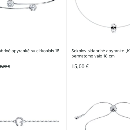
brinė apyrankė su cirkoniais 18
Sokolov sidabrinė apyrankė „K
permatomo valo 18 cm
15,00
€
9,00
€
iginal
rrent
ice
ice
s:
,00 €.
,20 €.