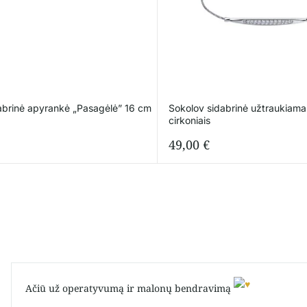
abrinė apyrankė „Pasagėlė” 16 cm
Sokolov sidabrinė užtraukiama
cirkoniais
49,00
€
Ačiū už operatyvumą ir malonų bendravimą