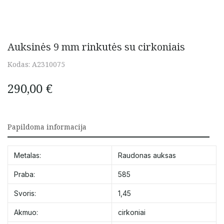
Auksinės 9 mm rinkutės su cirkoniais
Kodas:
A2310075
290,00
€
Papildoma informacija
Metalas:
Raudonas auksas
Praba:
585
Svoris:
1,45
Akmuo:
cirkoniai