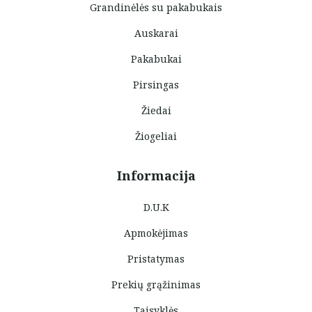
Grandinėlės su pakabukais
Auskarai
Pakabukai
Pirsingas
Žiedai
Žiogeliai
Informacija
D.U.K
Apmokėjimas
Pristatymas
Prekių grąžinimas
Taisyklės