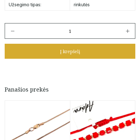
Užsegimo tipas:
rinkutės
produkto
kiekis:
Auksinės
9
Į krepšelį
mm
rinkutės
su
cirkoniais
Panašios prekės