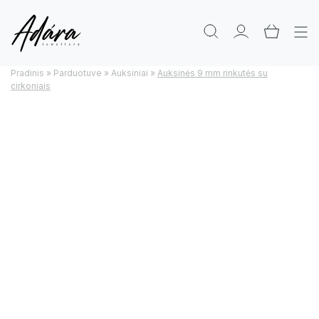
Pradinis
»
Parduotuve
»
Auksiniai
»
Auksinės 9 mm rinkutės su
cirkoniais