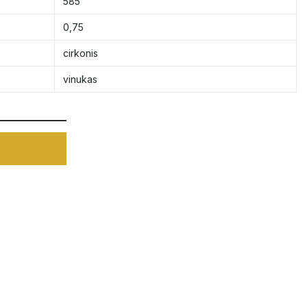
585
0,75
cirkonis
vinukas