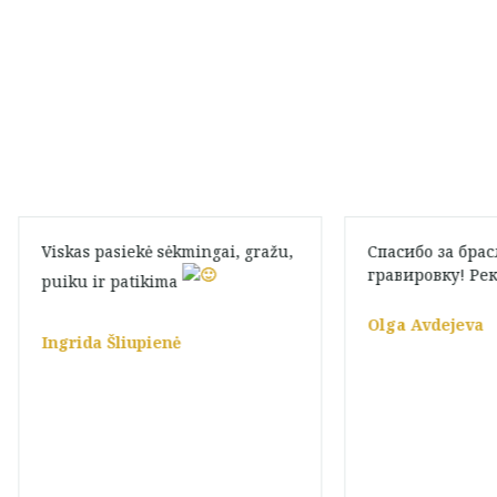
Viskas pasiekė sėkmingai, gražu,
Спасибо за бра
гравировку! Ре
puiku ir patikima
Olga Avdejeva
Ingrida Šliupienė