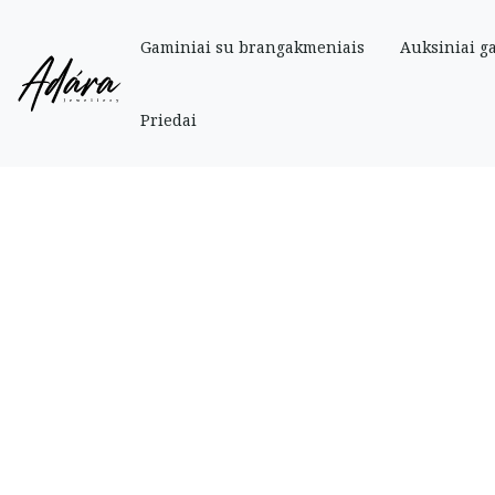
Gaminiai su brangakmeniais
Auksiniai g
Pradinis
»
Parduotuve
»
Auksiniai
»
Auskarai
»
Balto aukso vinukai su žaliai
Priedai