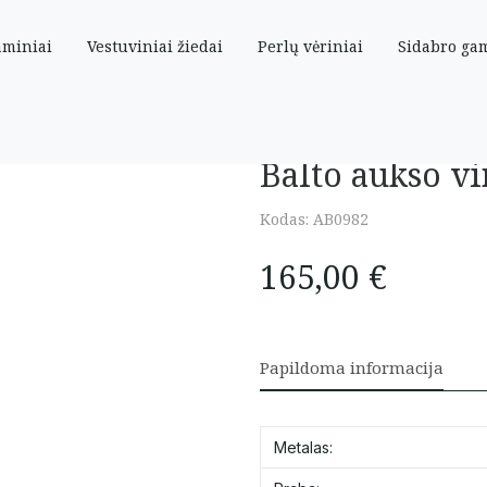
aminiai
Vestuviniai žiedai
Perlų vėriniai
Sidabro ga
s cirkoniais
Balto aukso vi
Kodas:
AB0982
165,00
€
Papildoma informacija
Metalas: