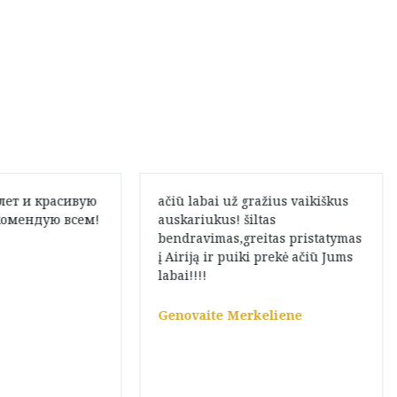
слет и красивую
ačiū labai už gražius vaikiškus
комендую всем!
auskariukus! šiltas
bendravimas,greitas pristatymas
į Airiją ir puiki prekė ačiū Jums
labai!!!!
Genovaite Merkeliene