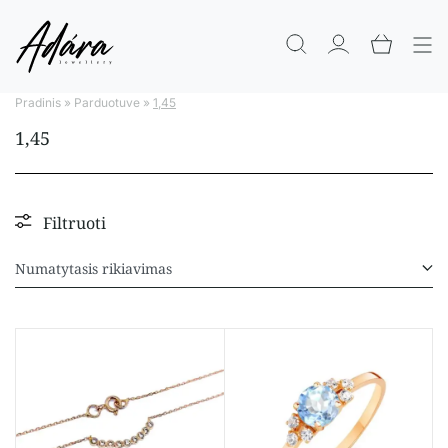
Pradinis
»
Parduotuve
»
1,45
1,45
Filtruoti