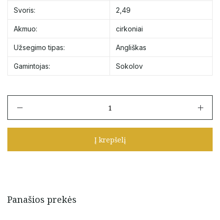
Svoris:
2,49
Akmuo:
cirkoniai
Užsegimo tipas:
Angliškas
Gamintojas:
Sokolov
produkto
kiekis:
Auksiniai
auskarai
Į krepšelį
su
cirkoniais
Panašios prekės