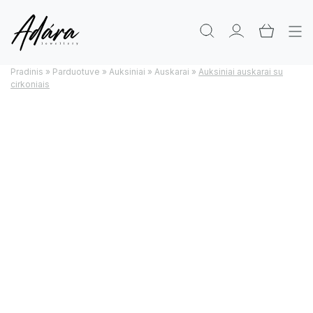
Pradinis
»
Parduotuve
»
Auksiniai
»
Auskarai
»
Auksiniai auskarai su
cirkoniais