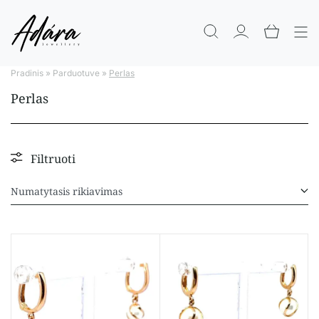
Pradinis
»
Parduotuve
»
Perlas
Perlas
Filtruoti