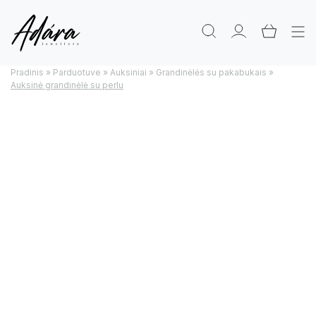
Pradinis
»
Parduotuve
»
Auksiniai
»
Grandinėlės su pakabukais
»
Auksinė grandinėlė su perlu