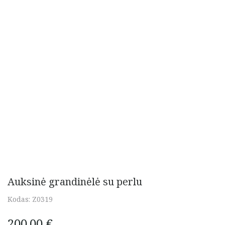
Auksinė grandinėlė su perlu
Kodas:
Z0319
200,00
€