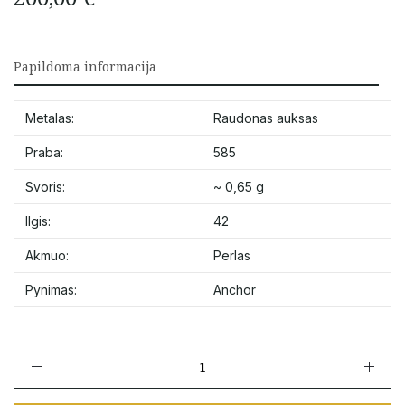
Papildoma informacija
Metalas:
Raudonas auksas
Praba:
585
Svoris:
~ 0,65 g
Ilgis:
42
Akmuo:
Perlas
Pynimas:
Anchor
produkto
kiekis:
Auksinė