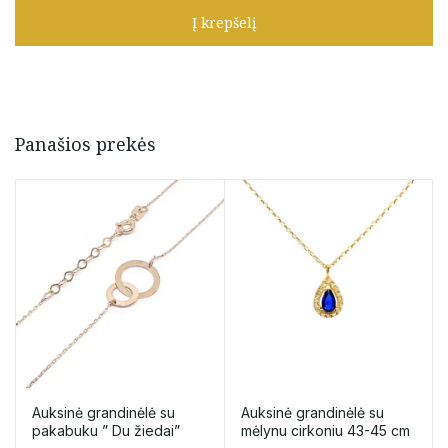
grandinėlė
Į krepšelį
su
perlu
Panašios prekės
Auksinė grandinėlė su
Auksinė grandinėlė su
pakabuku ” Du žiedai”
mėlynu cirkoniu 43-45 cm