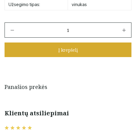
Užsegimo tipas:
vinukas
produkto
kiekis:
Auksiniai
auskarai
Į krepšelį
su
perlais
ir
cirkoniais
Panašios prekės
Klientų atsiliepimai