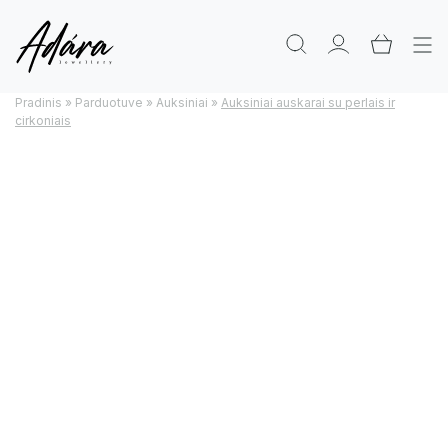
Pradinis
»
Parduotuve
»
Auksiniai
»
Auksiniai auskarai su perlais ir
cirkoniais