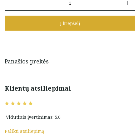
kiekis:
Angliško
užsegimo
Į krepšelį
auskarai
su
perlu
Panašios prekės
Klientų atsiliepimai
Vidutinis įvertinimas: 5.0
Palikti atsiliepimą