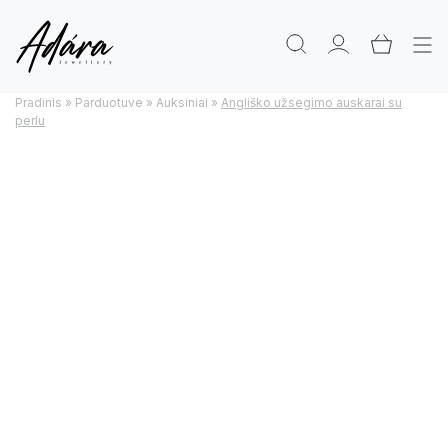
Pradinis
»
Parduotuve
»
Auksiniai
»
Angliško užsegimo auskarai su
perlu