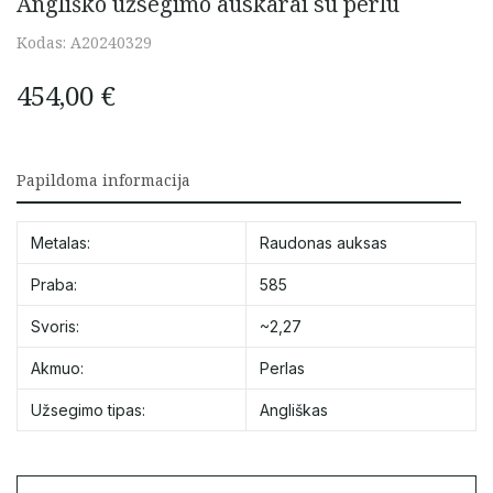
Angliško užsegimo auskarai su perlu
Kodas:
A20240329
454,00
€
Papildoma informacija
Metalas:
Raudonas auksas
Praba:
585
Svoris:
~2,27
Akmuo:
Perlas
Užsegimo tipas:
Angliškas
produkto