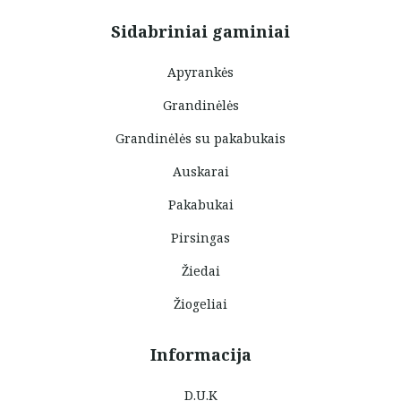
Sidabriniai gaminiai
Apyrankės
Grandinėlės
Grandinėlės su pakabukais
Auskarai
Pakabukai
Pirsingas
Žiedai
Žiogeliai
Informacija
D.U.K