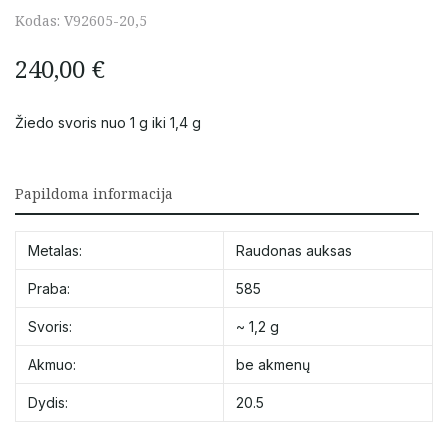
Kodas:
V92605-20,5
240,00
€
Žiedo svoris nuo 1 g iki 1,4 g
Papildoma informacija
Metalas:
Raudonas auksas
Praba:
585
Svoris:
~ 1,2 g
Akmuo:
be akmenų
Dydis:
20.5