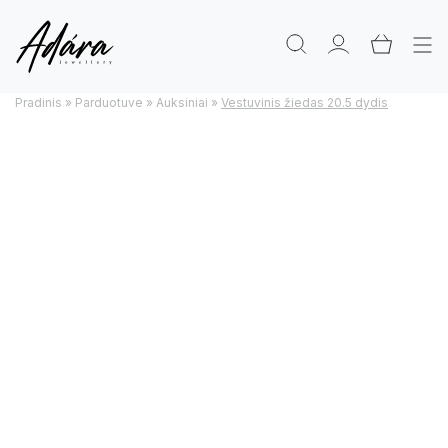
Pradinis
»
Parduotuve
»
Auksiniai
»
Vestuvinis žiedas 20.5 dydis