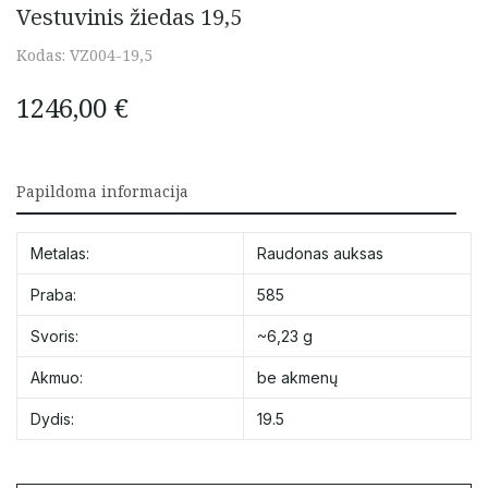
Vestuvinis žiedas 19,5
Kodas:
VZ004-19,5
1246,00
€
Papildoma informacija
Metalas:
Raudonas auksas
Praba:
585
Svoris:
~6,23 g
Akmuo:
be akmenų
Dydis:
19.5