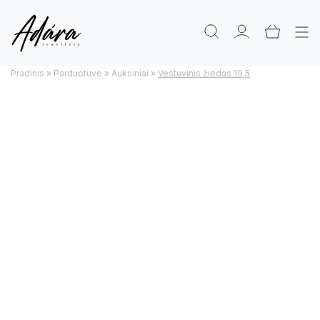
Pradinis
»
Parduotuve
»
Auksiniai
»
Vestuvinis žiedas 19,5