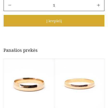
produkto
kiekis:
Vestuvinis
žiedas
Į krepšelį
19,5
Panašios prekės