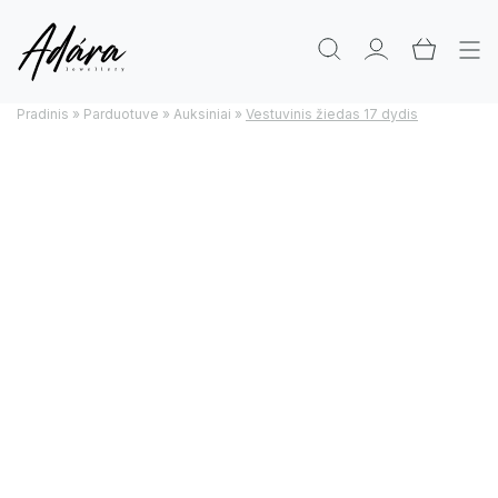
Pradinis
»
Parduotuve
»
Auksiniai
»
Vestuvinis žiedas 17 dydis