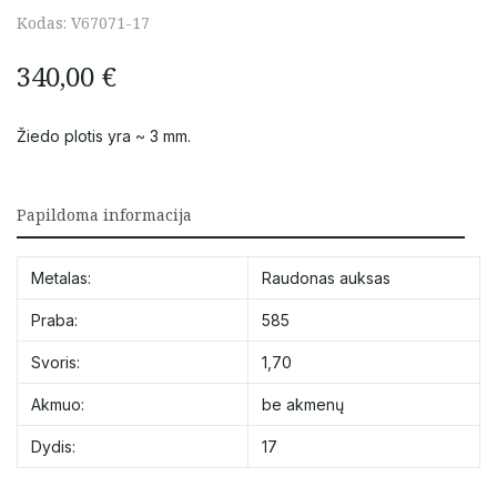
Kodas:
V67071-17
340,00
€
Žiedo plotis yra ~ 3 mm.
Papildoma informacija
Metalas:
Raudonas auksas
Praba:
585
Svoris:
1,70
Akmuo:
be akmenų
Dydis:
17