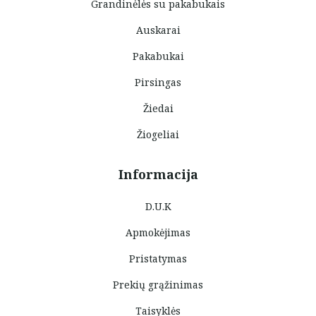
Grandinėlės su pakabukais
Auskarai
Pakabukai
Pirsingas
Žiedai
Žiogeliai
Informacija
D.U.K
Apmokėjimas
Pristatymas
Prekių grąžinimas
Taisyklės