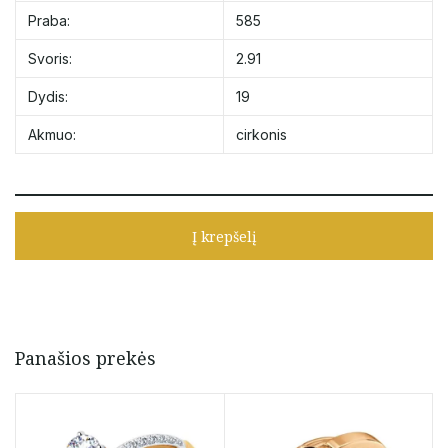
Praba:
585
Svoris:
2.91
Dydis:
19
Akmuo:
cirkonis
Į krepšelį
Panašios prekės