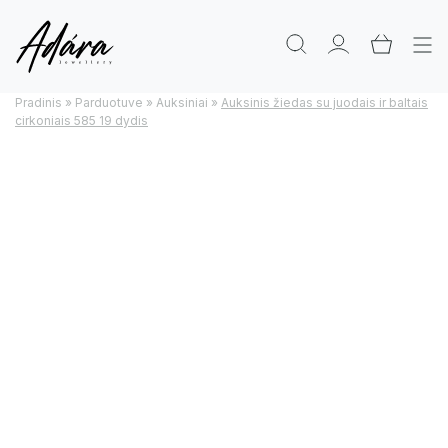
Pradinis
»
Parduotuve
»
Auksiniai
»
Auksinis žiedas su juodais ir baltais
cirkoniais 585 19 dydis