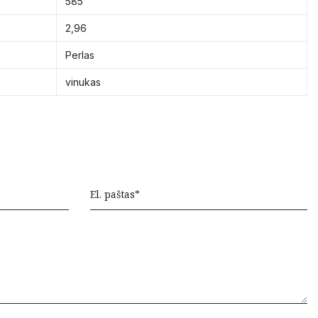
585
2,96
Perlas
vinukas