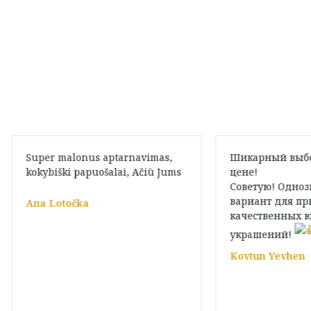
Super malonus aptarnavimas,
Шикарный выбо
kokybiški papuošalai, Ačiū Jums
цене!
Советую! Одно
вариант для пр
Ana Lotočka
качественных 
украшений!
Kovtun Yevhen