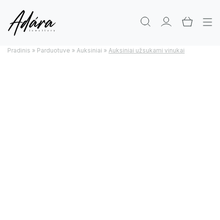
Pradinis
»
Parduotuve
»
Auksiniai
»
Auksiniai užsukami vinukai