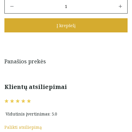
produkto
kiekis:
Auksiniai
užsukami
Į krepšelį
vinukai
Panašios prekės
Klientų atsiliepimai
Vidutinis įvertinimas: 5.0
Palikti atsiliepimą