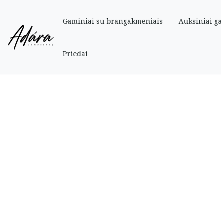
Gaminiai su brangakmeniais
Auksiniai g
Pradinis
»
Parduotuve
»
Auksiniai
»
Auskarai
»
Auksiniai ilgi auskarai su gr
Priedai