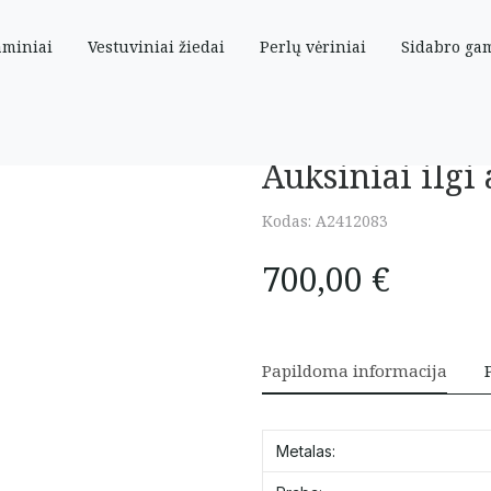
aminiai
Vestuviniai žiedai
Perlų vėriniai
Sidabro ga
andinėlėmis
Auksiniai ilgi
Kodas:
A2412083
700,00
€
Papildoma informacija
Metalas: