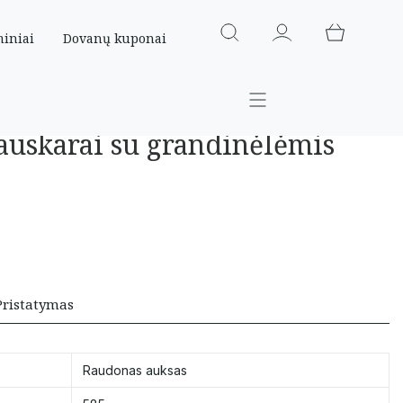
miniai
Dovanų kuponai
 auskarai su grandinėlėmis
Pristatymas
Raudonas auksas