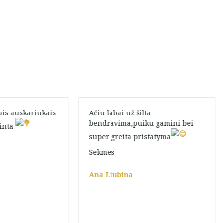
ais auskariukais
Ačiū labai už šilta
bendravima,puiku gamini bei
kinta
super greita pristatyma
Sekmes
Ana Liubina