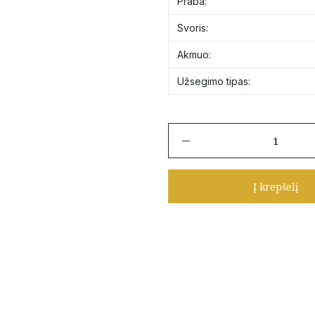
Praba:
Svoris:
Akmuo:
Užsegimo tipas:
produkto
kiekis:
Auksiniai
ilgi
Į krepšelį
auskarai
su
grandinėlėmis