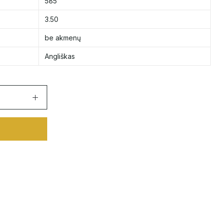
585
3.50
be akmenų
Angliškas