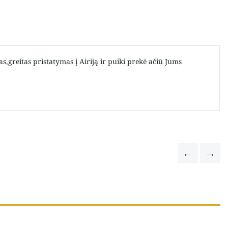
s,greitas pristatymas į Airiją ir puiki prekė ačiū Jums