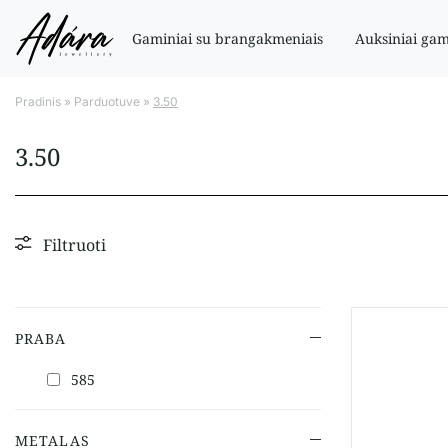
Gaminiai su brangakmeniais
Auksiniai gam
Pradinis
»
Parduotuve
»
3.50
3.50
Filtruoti
PRABA
585
METALAS