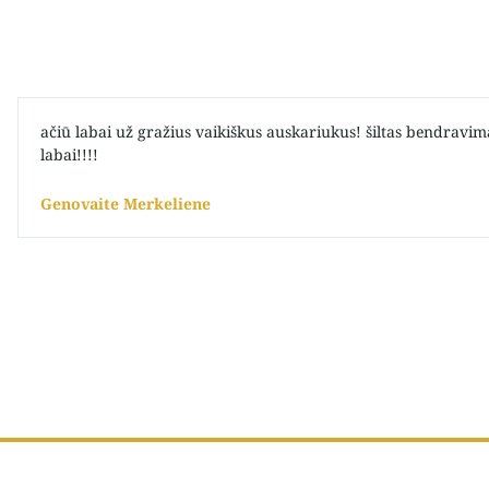
ačiū labai už gražius vaikiškus auskariukus! šiltas bendravima
labai!!!!
Genovaite Merkeliene