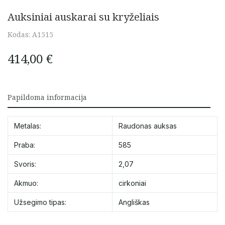
Auksiniai auskarai su kryželiais
Kodas:
A1515
414,00
€
Papildoma informacija
Metalas:
Raudonas auksas
Praba:
585
Svoris:
2,07
Akmuo:
cirkoniai
Užsegimo tipas:
Angliškas