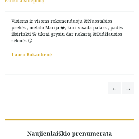
Palikti atsiliepimą
Visiems ir visoms rekomenduoju 🌺Nuostabios
prekės , metalo Marija ❤️, kuri visada patars , padės
išsirinkti 🌺 tikrai grysiu dar nekartą 🌺Didžiausios
sėkmės 😘
Laura Bukantienė
Naujienlaiškio prenumerata