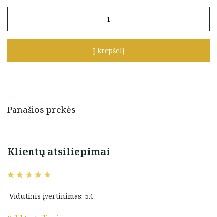
produkto
kiekis:
Auksiniai
auskarai
Į krepšelį
su
kryželiais
Panašios prekės
Klientų atsiliepimai
Vidutinis įvertinimas: 5.0