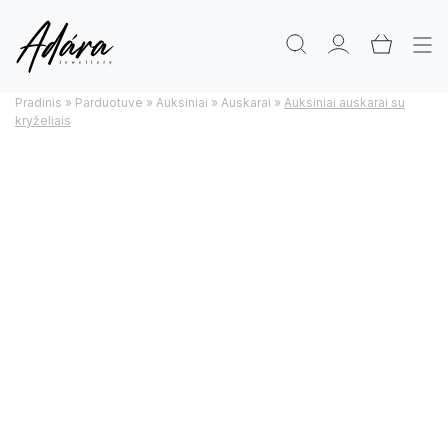
Pradinis
»
Parduotuve
»
Auksiniai
»
Auskarai
»
Auksiniai auskarai su
kryželiais