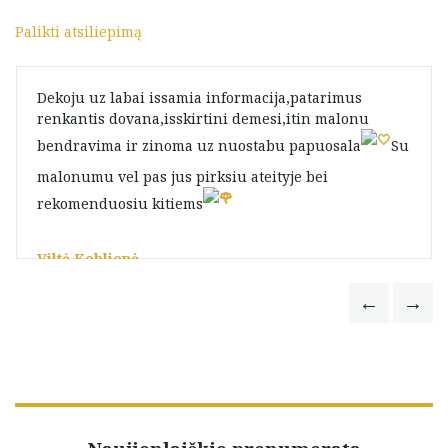
Palikti atsiliepimą
Dekoju uz labai issamia informacija,patarimus
renkantis dovana,isskirtini demesi,itin malonu
bendravima ir zinoma uz nuostabu papuosala
Su
malonumu vel pas jus pirksiu ateityje bei
rekomenduosiu kitiems
Viltė Keblienė