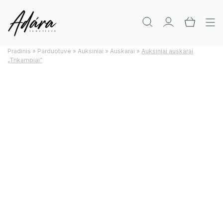
Pradinis
»
Parduotuve
»
Auksiniai
»
Auskarai
»
Auksiniai auskarai
„Trikampiai”