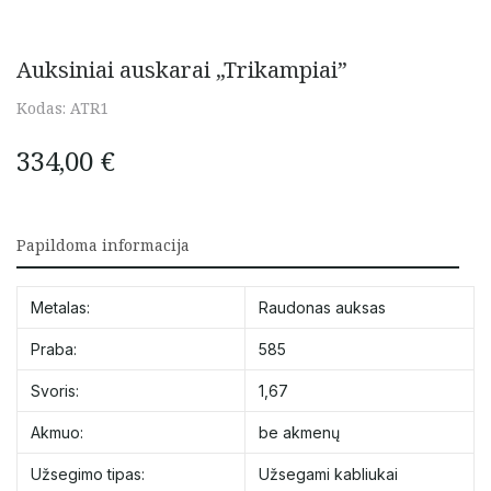
Auksiniai auskarai „Trikampiai”
Kodas:
ATR1
334,00
€
Papildoma informacija
Metalas:
Raudonas auksas
Praba:
585
Svoris:
1,67
Akmuo:
be akmenų
Užsegimo tipas:
Užsegami kabliukai