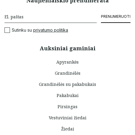
Naujienlaiškio prenumerata
PRENUMERUOTI
Sutinku su
privatumo politika
Auksiniai gaminiai
Apyrankės
Grandinėlės
Grandinėlės su pakabukais
Pakabukai
Pirsingas
Vestuviniai žiedai
Žiedai