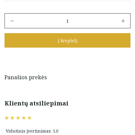
produkto
kiekis:
Auksiniai
auskarai
Į krepšelį
"Trikampiai"
Panašios prekės
Klientų atsiliepimai
Vidutinis įvertinimas: 5.0