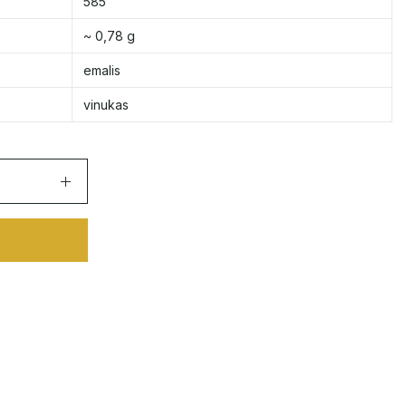
585
~ 0,78 g
emalis
vinukas