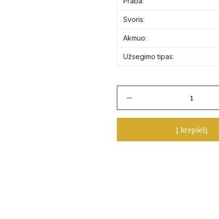
Praba:
Svoris:
Akmuo:
Užsegimo tipas:
produkto
kiekis:
Auksiniai
vinukai
Į krepšelį
su
emaliu
"Drugeliai"