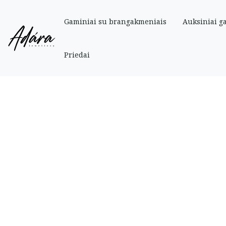
Gaminiai su brangakmeniais
Auksiniai g
Pradinis
»
Parduotuve
»
Auksiniai
»
Auskarai
»
Auksiniai vinukai su emaliu „
Priedai