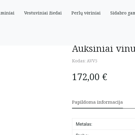
aminiai
Vestuviniai žiedai
Perlų vėriniai
Sidabro ga
Drugeliai”
Auksiniai vinu
Kodas:
AVV5
172,00
€
Papildoma informacija
Metalas: