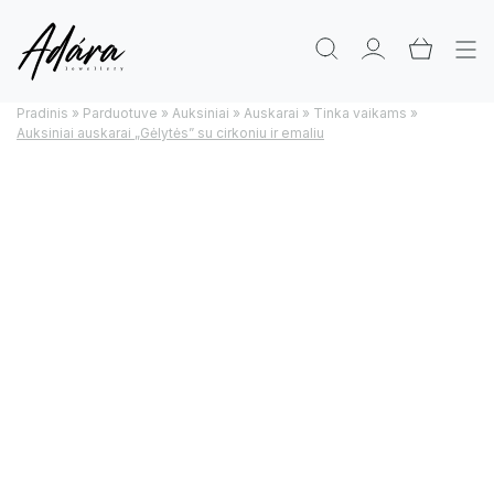
Pradinis
»
Parduotuve
»
Auksiniai
»
Auskarai
»
Tinka vaikams
»
Auksiniai auskarai „Gėlytės” su cirkoniu ir emaliu