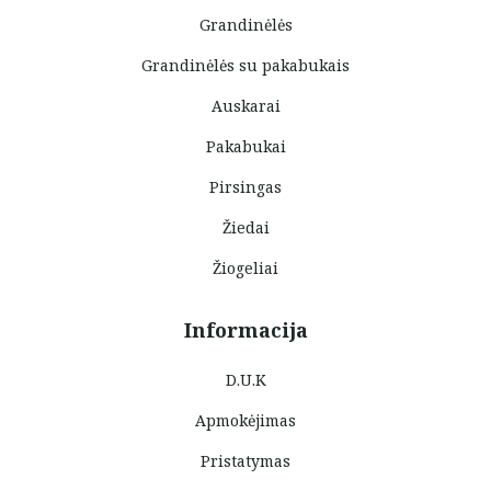
Grandinėlės
Grandinėlės su pakabukais
Auskarai
Pakabukai
Pirsingas
Žiedai
Žiogeliai
Informacija
D.U.K
Apmokėjimas
Pristatymas