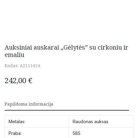
Auksiniai auskarai „Gėlytės” su cirkoniu ir
emaliu
Kodas:
A2111414
242,00
€
Papildoma informacija
Metalas:
Raudonas auksas
Praba:
585