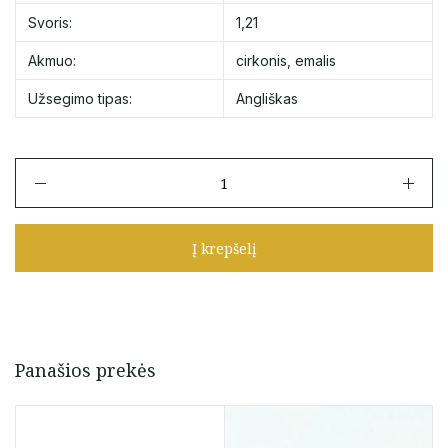
Svoris:
1,21
Akmuo:
cirkonis
,
emalis
Užsegimo tipas:
Angliškas
produkto
kiekis:
Auksiniai
auskarai
Į krepšelį
"Gėlytės"
su
cirkoniu
ir
emaliu
Panašios prekės