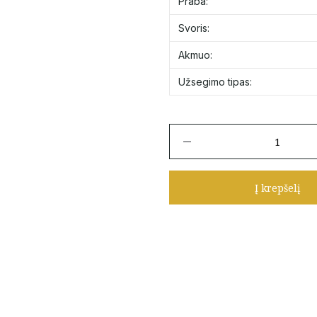
Praba:
Svoris:
Akmuo:
Užsegimo tipas:
produkto
kiekis:
Auksiniai
vinukai
Į krepšelį
su
juodais
cirkoniais