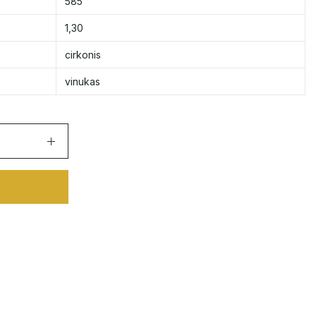
585
1,30
cirkonis
vinukas