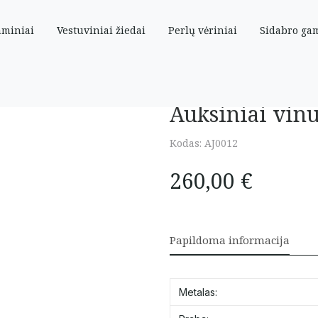
aminiai
Vestuviniai žiedai
Perlų vėriniai
Sidabro ga
cirkoniais
Auksiniai vinu
Kodas:
AJ0012
260,00
€
Papildoma informacija
Metalas: