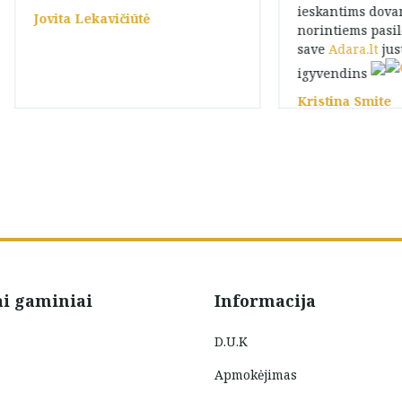
ieskantims dova
Jovita Lekavičiūtė
norintiems pasil
save
Adara.lt
jus
igyvendins
Kristina Smite
ai gaminiai
Informacija
D.U.K
Apmokėjimas