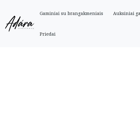
Gaminiai su brangakmeniais
Auksiniai g
Pradinis
»
Parduotuve
»
Auksiniai
»
Auskarai
»
Auksiniai vinukai su juodais 
Priedai