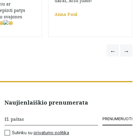
tikrai, Aciu Jums!
nu ar
epinti patys
Anna Paul
u svajones
Naujienlaiškio prenumerata
PRENUMERUOTI
Sutinku su
privatumo politika