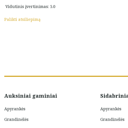
Lina Petrauskaite
delis dėmesys
Vidutinis įvertinimas: 5.0
dėkoti
Adara.lt
ir
didžiausios
Palikti atsiliepimą
Ačiū.
e
Auksiniai gaminiai
Sidabrini
Apyrankės
Apyrankės
Grandinėlės
Grandinėlės