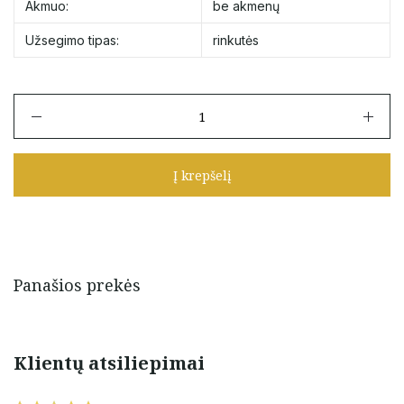
Akmuo:
be akmenų
Užsegimo tipas:
rinkutės
produkto
kiekis:
Auksinės
matinės
Į krepšelį
rinkutės
13
mm
Panašios prekės
Klientų atsiliepimai