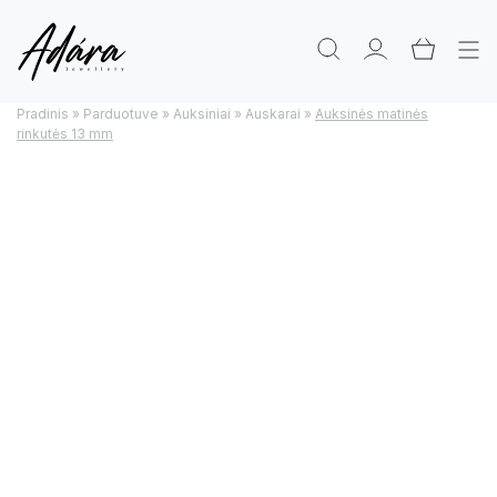
Pradinis
»
Parduotuve
»
Auksiniai
»
Auskarai
»
Auksinės matinės
rinkutės 13 mm