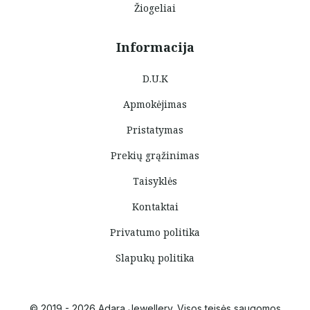
Žiogeliai
Informacija
D.U.K
Apmokėjimas
Pristatymas
Prekių grąžinimas
Taisyklės
Kontaktai
Privatumo politika
Slapukų politika
© 2019 - 2026 Adara Jewellery. Visos teisės saugomos