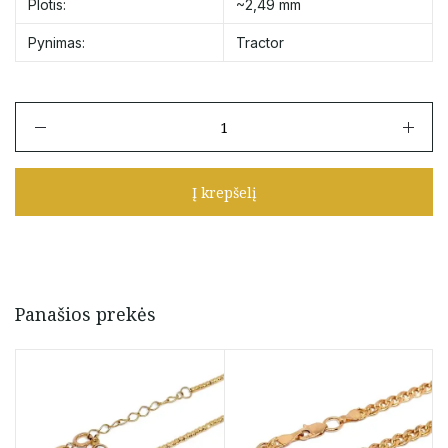
Plotis:
~2,49 mm
Pynimas:
Tractor
produkto
kiekis:
Auksinė
grandinėlė
Į krepšelį
"Tractor"
45
cm
Panašios prekės