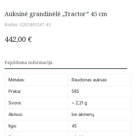
Auksinė grandinėlė „Tractor” 45 cm
Kodas:
G202405247-45
442,00
€
Papildoma informacija
Metalas:
Raudonas auksas
Praba:
585
Svoris:
~ 2,21 g
Akmuo:
be akmenų
Ilgis:
45