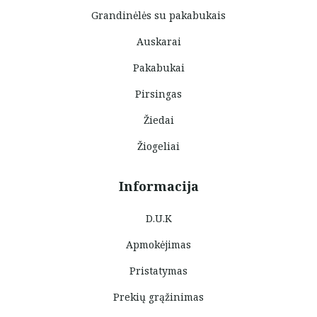
Grandinėlės su pakabukais
Auskarai
Pakabukai
Pirsingas
Žiedai
Žiogeliai
Informacija
D.U.K
Apmokėjimas
Pristatymas
Prekių grąžinimas