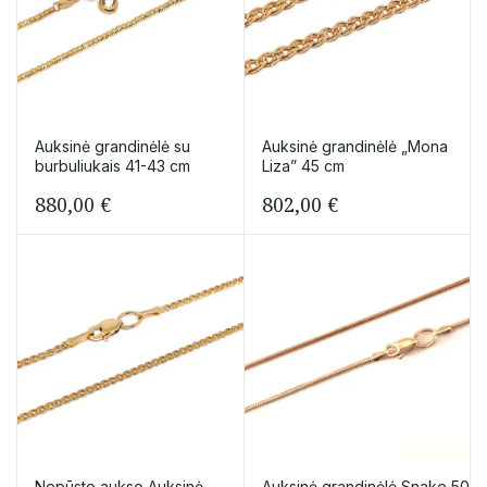
Auksinė grandinėlė su
Auksinė grandinėlė „Mona
burbuliukais 41-43 cm
Liza” 45 cm
880,00
€
802,00
€
Nepūsto aukso Auksinė
Auksinė grandinėlė Snake 50