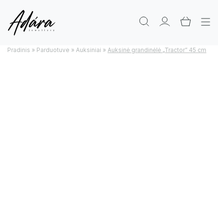
Pradinis
»
Parduotuve
»
Auksiniai
»
Auksinė grandinėlė „Tractor” 45 cm