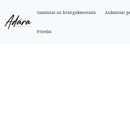
Gaminiai su brangakmeniais
Auksiniai g
Pradinis
»
Parduotuve
»
Auksiniai
»
Grandinėlės
»
Auksinė grandinėlė Snak
Priedai