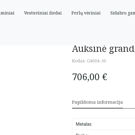
aminiai
Vestuviniai žiedai
Perlų vėriniai
Sidabro ga
e 50 cm
Auksinė grand
Kodas:
G4004-50
706,00
€
Papildoma informacija
Metalas: