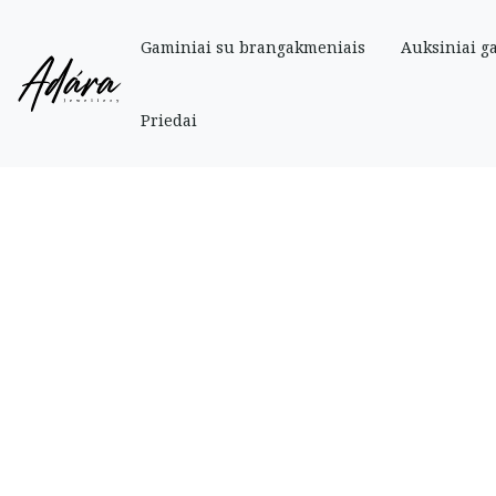
Gaminiai su brangakmeniais
Auksiniai g
Pradinis
»
Parduotuve
»
Auksiniai
»
Nepūsto aukso Auksinė grandinėlė „Mo
Priedai