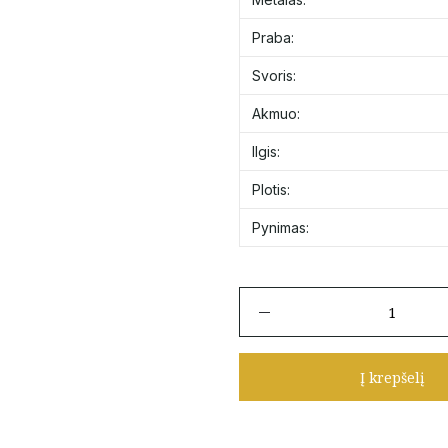
Praba:
Svoris:
Akmuo:
Ilgis:
Plotis:
Pynimas:
produkto
kiekis:
Nepūsto
aukso
Į krepšelį
Auksinė
grandinėlė
"Mona
Liza"