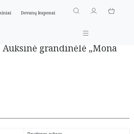
miniai
Dovanų kuponai
 Auksinė grandinėlė „Mona
Raudonas auksas