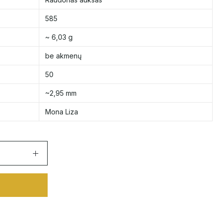
585
~ 6,03 g
be akmenų
50
~2,95 mm
Mona Liza