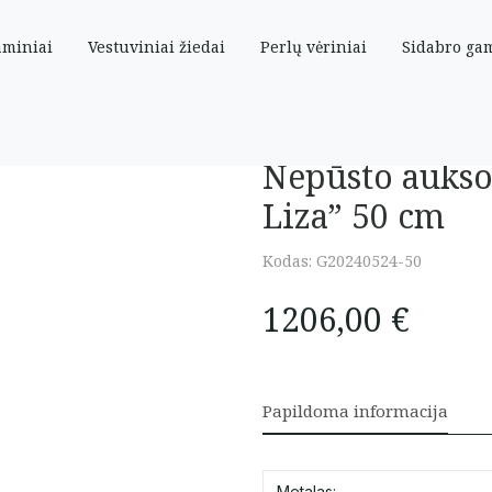
aminiai
Vestuviniai žiedai
Perlų vėriniai
Sidabro ga
na Liza” 50 cm
Nepūsto aukso
Liza” 50 cm
Kodas:
G20240524-50
1206,00
€
Papildoma informacija
Metalas: