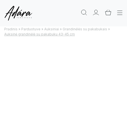
Pradinis
»
Parduotuve
»
Auksiniai
»
Grandinėlės su pakabukais
»
Auksinė grandinėlė su pakabuku 43-45 cm