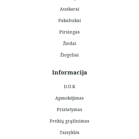
Auskarai
Pakabukai
Pirsingas
Žiedai
Žiogeliai
Informacija
D.U.K
Apmokėjimas
Pristatymas
Prekių grąžinimas
Taisyklės