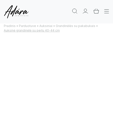
Pradinis
»
Parduotuve
»
Auksiniai
»
Grandinėlės su pakabukais
»
Auksinė grandinėlė su perlu 40-44 cm