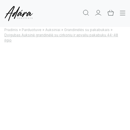
Pradinis
»
Parduotuve
»
Auksiniai
»
Grandinėlės su pakabukais
»
Dvigubas Auksinė grandinėlė su cirkoniu ir apvaliu pakabuku 44-48
ilgio