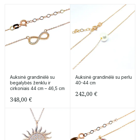
48
ilgio
Auksinė grandinėlė su
Auksinė grandinėlė su perlu
begalybės ženklu ir
40-44 cm
cirkoniais 44 cm – 46,5 cm
242,00
€
348,00
€