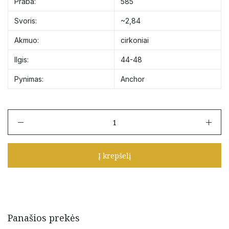
Praba:
585
Svoris:
~2,84
Akmuo:
cirkoniai
Ilgis:
44-48
Pynimas:
Anchor
produkto
kiekis:
Dvigubas
Auksinė
Į krepšelį
grandinėlė
su
cirkoniu
ir
apvaliu
pakabuku
Panašios prekės
44-