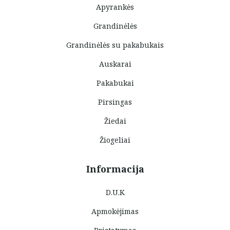
Apyrankės
Grandinėlės
Grandinėlės su pakabukais
Auskarai
Pakabukai
Pirsingas
Žiedai
Žiogeliai
Informacija
D.U.K
Apmokėjimas