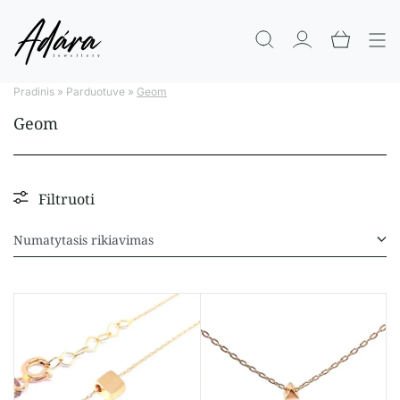
Pradinis
»
Parduotuve
»
Geom
Geom
Filtruoti