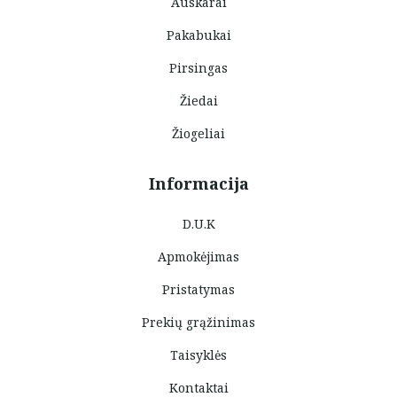
Auskarai
Pakabukai
Pirsingas
Žiedai
Žiogeliai
Informacija
D.U.K
Apmokėjimas
Pristatymas
Prekių grąžinimas
Taisyklės
Kontaktai