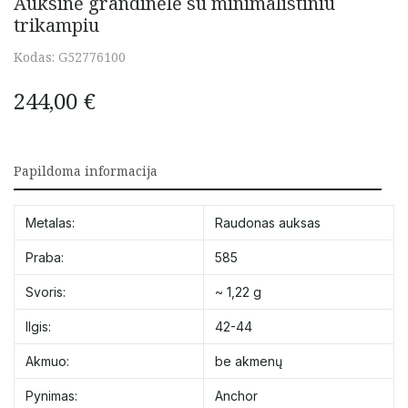
Auksinė grandinėlė su minimalistiniu
trikampiu
Kodas:
G52776100
244,00
€
Papildoma informacija
Metalas:
Raudonas auksas
Praba:
585
Svoris:
~ 1,22 g
Ilgis:
42-44
Akmuo:
be akmenų
Pynimas:
Anchor