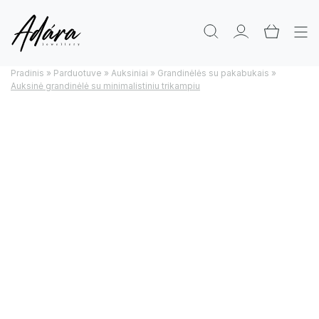
Pradinis
»
Parduotuve
»
Auksiniai
»
Grandinėlės su pakabukais
»
Auksinė grandinėlė su minimalistiniu trikampiu