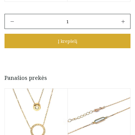
produkto
kiekis:
Auksinė
grandinėlė
Į krepšelį
su
minimalistiniu
trikampiu
Panašios prekės