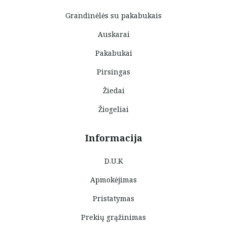
Grandinėlės su pakabukais
Auskarai
Pakabukai
Pirsingas
Žiedai
Žiogeliai
Informacija
D.U.K
Apmokėjimas
Pristatymas
Prekių grąžinimas