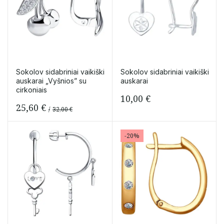
Sokolov sidabriniai vaikiški
Sokolov sidabriniai vaikiški
auskarai „Vyšnios” su
auskarai
cirkoniais
10,00
€
25,60
€
32,00
€
Original
Current
price
price
-20%
was:
is:
32,00 €.
25,60 €.