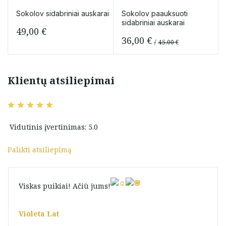
Sokolov sidabriniai auskarai
Sokolov paauksuoti
sidabriniai auskarai
49,00
€
36,00
€
45,00
€
Original
Current
price
price
was:
is:
Klientų atsiliepimai
45,00 €.
36,00 €.
Vidutinis įvertinimas: 5.0
Palikti atsiliepimą
Viskas puikiai! Ačiū jums!
Violeta Lat