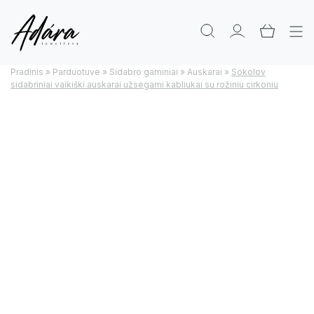
Pradinis
»
Parduotuve
»
Sidabro gaminiai
»
Auskarai
»
Sokolov
sidabriniai vaikiški auskarai užsegami kabliukai su rožiniu cirkoniu