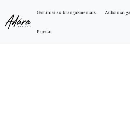
Gaminiai su brangakmeniais
Auksiniai g
Pradinis
»
Parduotuve
»
Auksiniai
»
Vestuvinis žiedas 15.5 dydis
Priedai