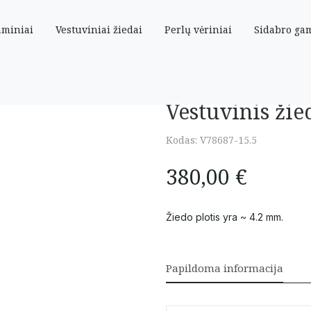
aminiai
Vestuviniai žiedai
Perlų vėriniai
Sidabro ga
Vestuvinis žie
Kodas:
V78687-15.5
380,00
€
Žiedo plotis yra ~ 4.2 mm.
Papildoma informacija