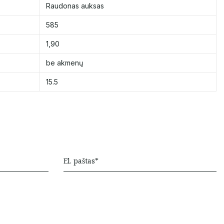
Raudonas auksas
585
1,90
be akmenų
15.5