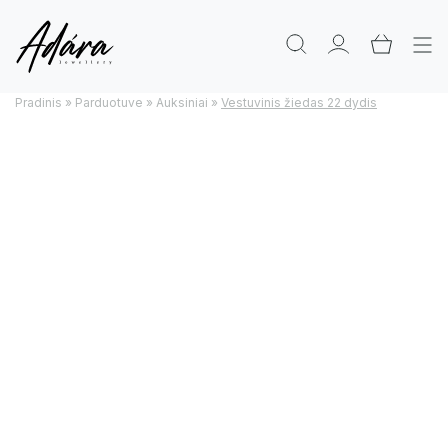
Pradinis
»
Parduotuve
»
Auksiniai
»
Vestuvinis žiedas 22 dydis