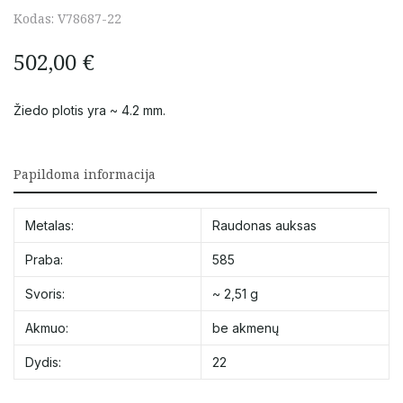
Kodas:
V78687-22
502,00
€
Žiedo plotis yra ~ 4.2 mm.
Papildoma informacija
Metalas:
Raudonas auksas
Praba:
585
Svoris:
~ 2,51 g
Akmuo:
be akmenų
Dydis:
22