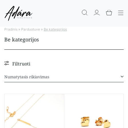
Pradinis
»
Parduotuve
»
Be kategorijos
Be kategorijos
Filtruoti