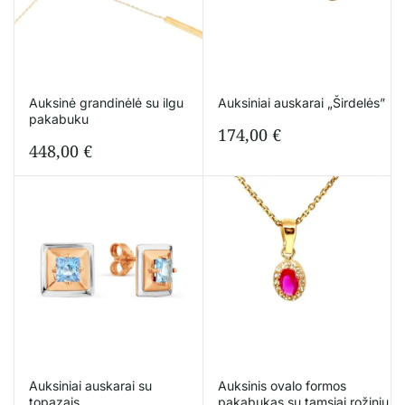
Auksinė grandinėlė su ilgu
Auksiniai auskarai „Širdelės”
pakabuku
174,00
€
448,00
€
Auksiniai auskarai su
Auksinis ovalo formos
topazais
pakabukas su tamsiai rožiniu