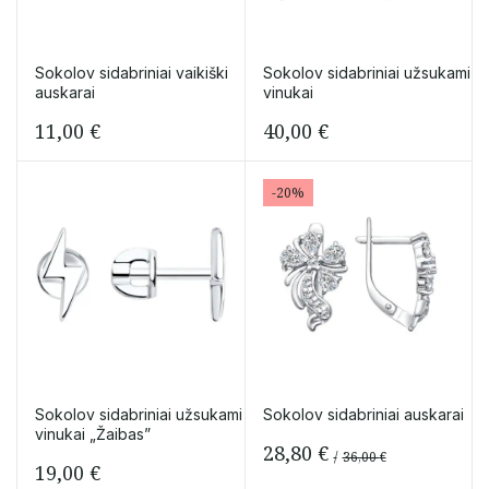
Sokolov sidabriniai vaikiški
Sokolov sidabriniai užsukami
auskarai
vinukai
11,00
€
40,00
€
-20%
Sokolov sidabriniai užsukami
Sokolov sidabriniai auskarai
vinukai „Žaibas”
28,80
€
36,00
€
19,00
€
Original
Current