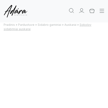
Pradinis
»
Parduotuve
»
Sidabro gaminiai
»
Auskarai
»
Sokolov
sidabriniai auskarai