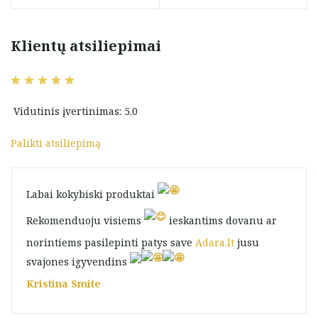
price
price
was:
is:
36,00 €.
28,80 €.
Klientų atsiliepimai
Vidutinis įvertinimas: 5.0
Palikti atsiliepimą
Labai kokybiski produktai
Rekomenduoju visiems
ieskantims dovanu ar
norintiems pasilepinti patys save
Adara.lt
jusu
svajones igyvendins
Kristina Smite