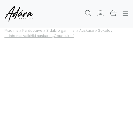
Pradinis
»
Parduotuve
»
Sidabro gaminiai
»
Auskarai
»
Sokolov
sidabriniai vaikiški auskarai „Obuoliukai”