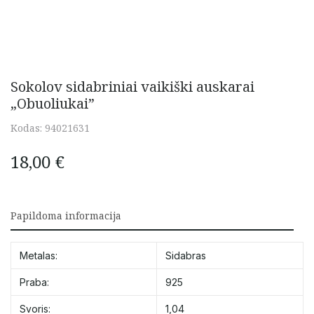
Sokolov sidabriniai vaikiški auskarai
„Obuoliukai”
Kodas:
94021631
18,00
€
Papildoma informacija
Metalas:
Sidabras
Praba:
925
Svoris:
1,04