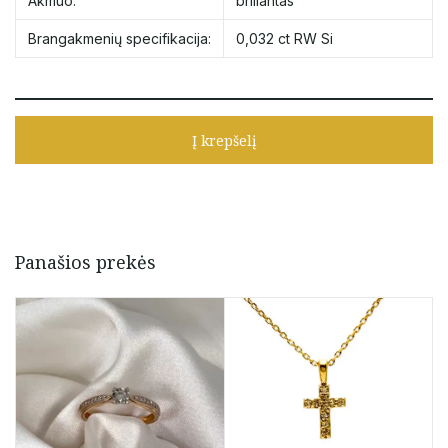
Akmuo:
briliantas
Brangakmenių specifikacija:
0,032 ct RW Si
Į krepšelį
Panašios prekės