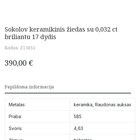
Sokolov keramikinis žiedas su 0,032 ct
briliantu 17 dydis
Kodas:
Z15031
390,00
€
Papildoma informacija
Metalas:
keramika
,
Raudonas auksas
Praba:
585
Svoris:
4,63