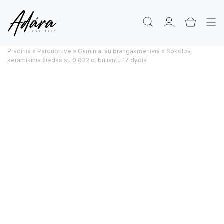
Pradinis
»
Parduotuve
»
Gaminiai su brangakmeniais
»
Sokolov
keramikinis žiedas su 0,032 ct briliantu 17 dydis