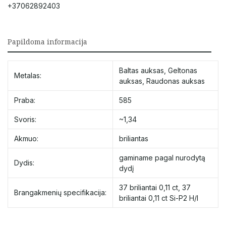
+37062892403
Papildoma informacija
Baltas auksas
,
Geltonas
Metalas:
auksas
,
Raudonas auksas
Praba:
585
Svoris:
~1,34
Akmuo:
briliantas
gaminame pagal nurodytą
Dydis:
dydį
37 briliantai 0,11 ct
,
37
Brangakmenių specifikacija:
briliantai 0,11 сt Si-P2 H/I