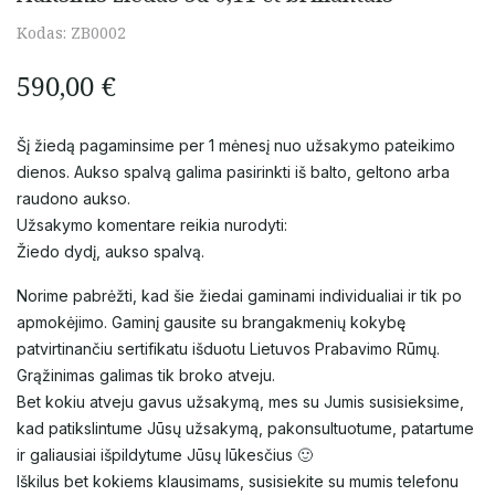
Kodas:
ZB0002
590,00
€
Šį žiedą pagaminsime per 1 mėnesį nuo užsakymo pateikimo
dienos. Aukso spalvą galima pasirinkti iš balto, geltono arba
raudono aukso.
Užsakymo komentare reikia nurodyti:
Žiedo dydį, aukso spalvą.
Norime pabrėžti, kad šie žiedai gaminami individualiai ir tik po
apmokėjimo. Gaminį gausite su brangakmenių kokybę
patvirtinančiu sertifikatu išduotu Lietuvos Prabavimo Rūmų.
Grąžinimas galimas tik broko atveju.
Bet kokiu atveju gavus užsakymą, mes su Jumis susisieksime,
kad patikslintume Jūsų užsakymą, pakonsultuotume, patartume
ir galiausiai išpildytume Jūsų lūkesčius 🙂
Iškilus bet kokiems klausimams, susisiekite su mumis telefonu