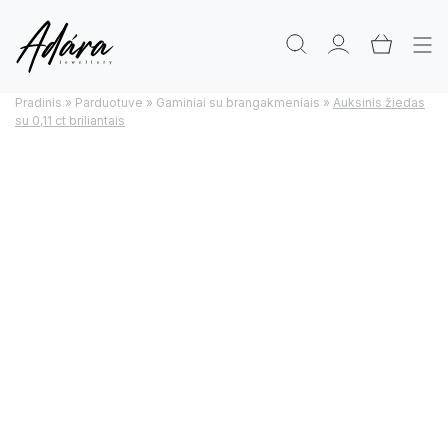
Pradinis
»
Parduotuve
»
Gaminiai su brangakmeniais
»
Auksinis žiedas
su 0,11 ct briliantais