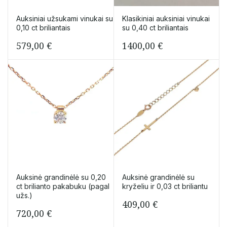
Auksiniai užsukami vinukai su
Klasikiniai auksiniai vinukai
0,10 ct briliantais
su 0,40 ct briliantais
579,00
€
1400,00
€
Auksinė grandinėlė su 0,20
Auksinė grandinėlė su
ct brilianto pakabuku (pagal
kryželiu ir 0,03 ct briliantu
užs.)
409,00
€
720,00
€