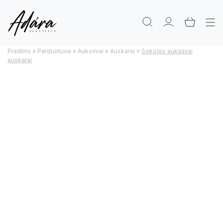
Pradinis
»
Parduotuve
»
Auksiniai
»
Auskarai
»
Sokolov auksiniai
auskarai