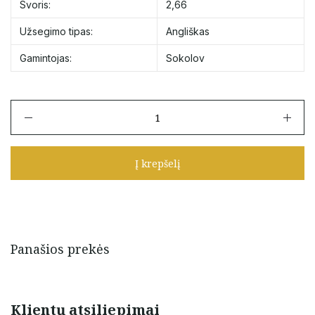
Svoris:
2,66
Užsegimo tipas:
Angliškas
Gamintojas:
Sokolov
produkto
kiekis:
Sokolov
auksiniai
Į krepšelį
auskarai
Panašios prekės
Klientų atsiliepimai