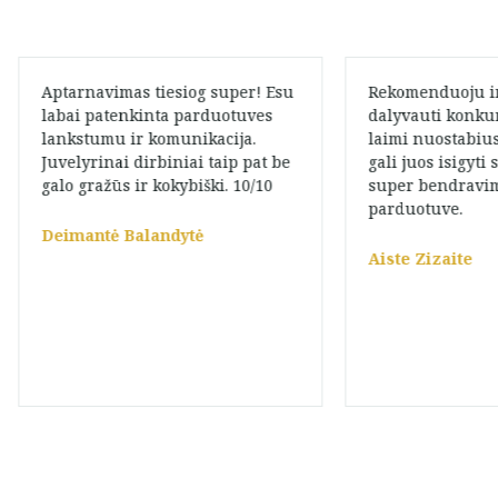
Aptarnavimas tiesiog super! Esu
Rekomenduoju ir 
labai patenkinta parduotuves
dalyvauti konkur
lankstumu ir komunikacija.
laimi nuostabiu
Juvelyrinai dirbiniai taip pat be
gali juos isigyti
galo gražūs ir kokybiški. 10/10
super bendravi
parduotuve.
Deimantė Balandytė
Aiste Zizaite