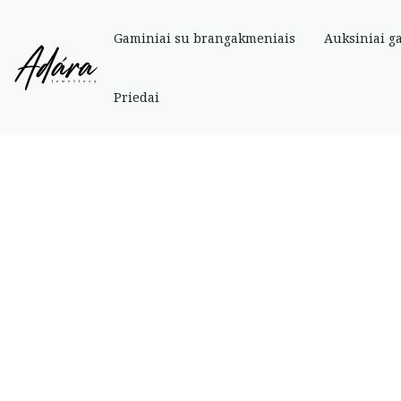
Gaminiai su brangakmeniais
Auksiniai g
Pradinis
»
Parduotuve
»
Auksiniai
»
Auksiniai auskarai
Priedai