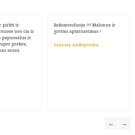
pirkti ir
Rekomenduoju !!! Malonus ir
suose nes cia ir
greitas aptarnavimas !
s papuosalus ir
 super prekes,
Ernesta Andrijevska
mas sauni