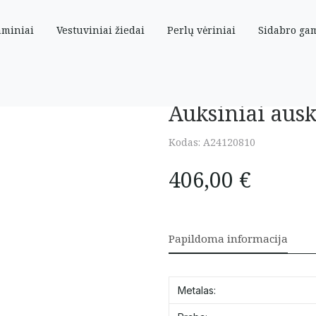
aminiai
Vestuviniai žiedai
Perlų vėriniai
Sidabro ga
Auksiniai ausk
Kodas:
A24120810
406,00
€
Papildoma informacija
Metalas: