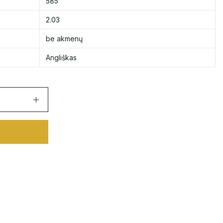
585
2.03
be akmenų
Angliškas