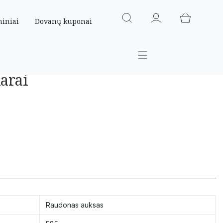
miniai
Dovanų kuponai
arai
Raudonas auksas