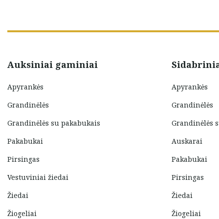
Auksiniai gaminiai
Sidabrini
Apyrankės
Apyrankės
Grandinėlės
Grandinėlės
Grandinėlės su pakabukais
Grandinėlės 
Pakabukai
Auskarai
Pirsingas
Pakabukai
Vestuviniai žiedai
Pirsingas
Žiedai
Žiedai
Žiogeliai
Žiogeliai