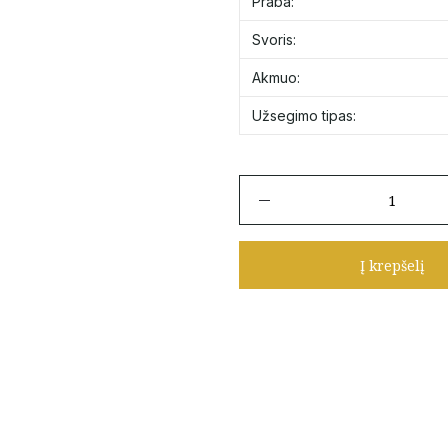
Praba:
Svoris:
Akmuo:
Užsegimo tipas:
produkto
kiekis:
Auksiniai
auskarai
Į krepšelį